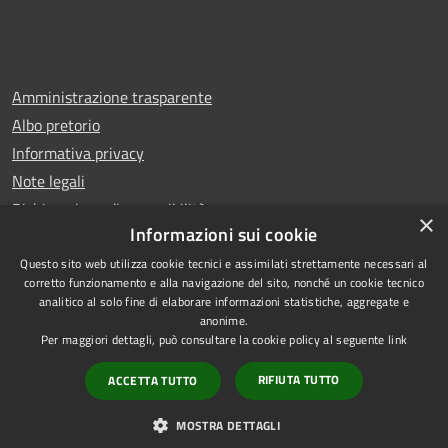
Amministrazione trasparente
Albo pretorio
Informativa privacy
Note legali
Dichiarazione di accessibilità
×
Informazioni sui cookie
Questo sito web utilizza cookie tecnici e assimilati strettamente necessari al
corretto funzionamento e alla navigazione del sito, nonché un cookie tecnico
analitico al solo fine di elaborare informazioni statistiche, aggregate e
RSS
Copyright © 2025 Comune di
anonime.
Accessibilità
Trentola Ducenta
Per maggiori dettagli, può consultare la cookie policy al seguente
link
Privacy
Municipium
Powered by
|
RIFIUTA TUTTO
ACCETTA TUTTO
Cookie
Accesso redazione
Mappa del sito
MOSTRA DETTAGLI