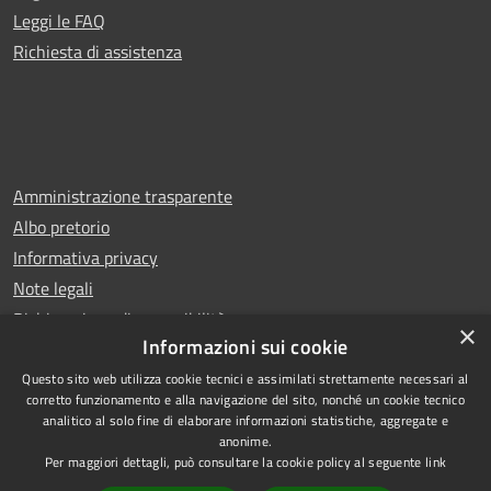
Leggi le FAQ
Richiesta di assistenza
Amministrazione trasparente
Albo pretorio
Informativa privacy
Note legali
Dichiarazione di accessibilità
×
Informazioni sui cookie
Questo sito web utilizza cookie tecnici e assimilati strettamente necessari al
corretto funzionamento e alla navigazione del sito, nonché un cookie tecnico
analitico al solo fine di elaborare informazioni statistiche, aggregate e
RSS
Copyright © 2025 Comune di
anonime.
Accessibilità
Trentola Ducenta
Per maggiori dettagli, può consultare la cookie policy al seguente
link
Privacy
Municipium
Powered by
|