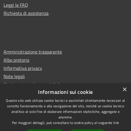
Leggi le FAQ
Richiesta di assistenza
Amministrazione trasparente
Albo pretorio
Informativa privacy
Note legali
Dichiarazione di accessibilità
×
Informazioni sui cookie
Questo sito web utilizza cookie tecnici e assimilati strettamente necessari al
corretto funzionamento e alla navigazione del sito, nonché un cookie tecnico
analitico al solo fine di elaborare informazioni statistiche, aggregate e
RSS
Copyright © 2025 Comune di
anonime.
Accessibilità
Trentola Ducenta
Per maggiori dettagli, può consultare la cookie policy al seguente
link
Privacy
Municipium
Powered by
|