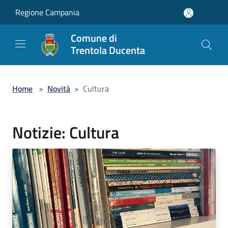
Salta al contenuto principale
Regione Campania
Comune di
Trentola Ducenta
Home
>
Novità
>
Cultura
Notizie: Cultura