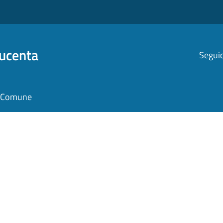
Ducenta
Seguic
il Comune