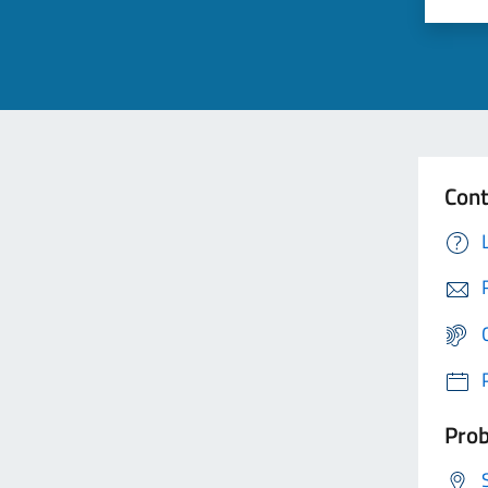
Cont
Prob