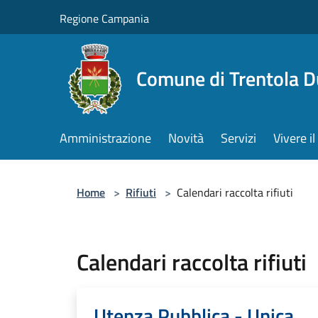
Salta al contenuto principale
Regione Campania
Comune di Trentola 
Amministrazione
Novità
Servizi
Vivere 
Home
>
Rifiuti
>
Calendari raccolta rifiuti
Calendari raccolta rifiuti
Utenza Pubblica - Unica