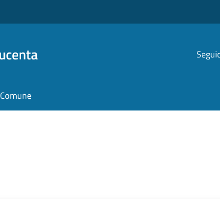
Ducenta
Seguic
il Comune