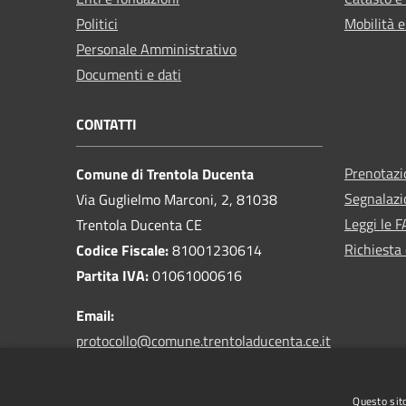
Politici
Mobilità e
Personale Amministrativo
Documenti e dati
CONTATTI
Prenotaz
Comune di Trentola Ducenta
Segnalazi
Via Guglielmo Marconi, 2, 81038
Leggi le 
Trentola Ducenta CE
Richiesta 
Codice Fiscale:
81001230614
Partita IVA:
01061000616
Email:
protocollo@comune.trentoladucenta.ce.it
PEC:
protocollo.trentoladucenta@legalmail.it
Questo sito