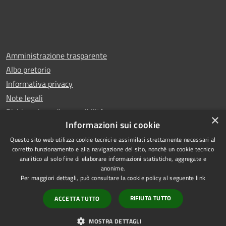
Amministrazione trasparente
Albo pretorio
Informativa privacy
Note legali
Dichiarazione di accessibilità
×
Informazioni sui cookie
Questo sito web utilizza cookie tecnici e assimilati strettamente necessari al
corretto funzionamento e alla navigazione del sito, nonché un cookie tecnico
analitico al solo fine di elaborare informazioni statistiche, aggregate e
RSS
Copyright © 2025 Comune di
anonime.
Accessibilità
Trentola Ducenta
Per maggiori dettagli, può consultare la cookie policy al seguente
link
Privacy
Municipium
Powered by
|
RIFIUTA TUTTO
ACCETTA TUTTO
Cookie
Accesso redazione
Mappa del sito
MOSTRA DETTAGLI