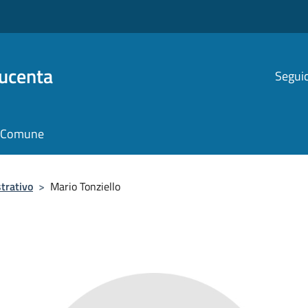
Ducenta
Seguic
il Comune
trativo
>
Mario Tonziello