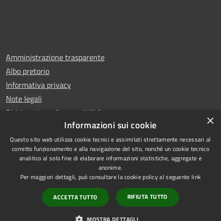
Amministrazione trasparente
Albo pretorio
Informativa privacy
Note legali
Dichiarazione di accessibilità
×
Informazioni sui cookie
Questo sito web utilizza cookie tecnici e assimilati strettamente necessari al
corretto funzionamento e alla navigazione del sito, nonché un cookie tecnico
analitico al solo fine di elaborare informazioni statistiche, aggregate e
RSS
Copyright © 2025 Comune di
anonime.
Accessibilità
Trentola Ducenta
Per maggiori dettagli, può consultare la cookie policy al seguente
link
Privacy
Municipium
Powered by
|
RIFIUTA TUTTO
ACCETTA TUTTO
Cookie
Accesso redazione
Mappa del sito
MOSTRA DETTAGLI