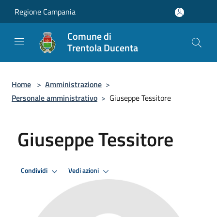
Salta al contenuto principale
Regione Campania
Comune di
Trentola Ducenta
Home
>
Amministrazione
>
Personale amministrativo
>
Giuseppe Tessitore
Giuseppe Tessitore
Condividi
Vedi azioni