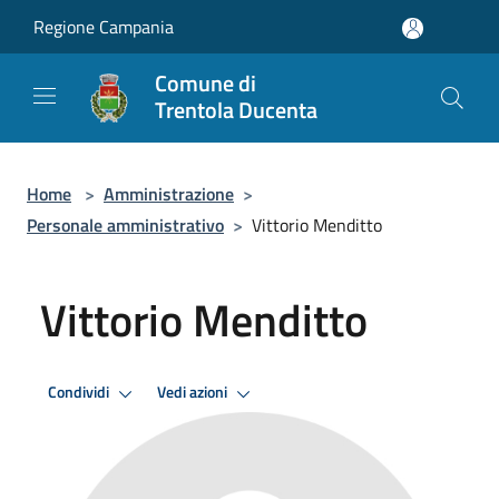
Salta al contenuto principale
Regione Campania
Comune di
Trentola Ducenta
Home
>
Amministrazione
>
Personale amministrativo
>
Vittorio Menditto
Vittorio Menditto
Condividi
Vedi azioni