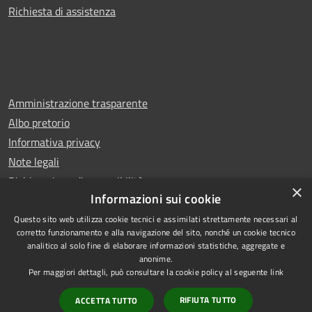
Richiesta di assistenza
Amministrazione trasparente
Albo pretorio
Informativa privacy
Note legali
Dichiarazione di accessibilità
×
Informazioni sui cookie
Questo sito web utilizza cookie tecnici e assimilati strettamente necessari al
corretto funzionamento e alla navigazione del sito, nonché un cookie tecnico
analitico al solo fine di elaborare informazioni statistiche, aggregate e
RSS
Copyright © 2025 Comune di
anonime.
Accessibilità
Trentola Ducenta
Per maggiori dettagli, può consultare la cookie policy al seguente
link
Privacy
Municipium
Powered by
|
RIFIUTA TUTTO
ACCETTA TUTTO
Cookie
Accesso redazione