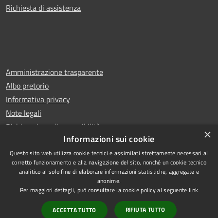
Richiesta di assistenza
Amministrazione trasparente
Albo pretorio
Informativa privacy
Note legali
Dichiarazione di accessibilità
×
Informazioni sui cookie
Questo sito web utilizza cookie tecnici e assimilati strettamente necessari al
corretto funzionamento e alla navigazione del sito, nonché un cookie tecnico
analitico al solo fine di elaborare informazioni statistiche, aggregate e
RSS
Copyright © 2025 Comune di
anonime.
Accessibilità
Trentola Ducenta
Per maggiori dettagli, può consultare la cookie policy al seguente
link
Privacy
Municipium
Powered by
|
RIFIUTA TUTTO
ACCETTA TUTTO
Cookie
Accesso redazione