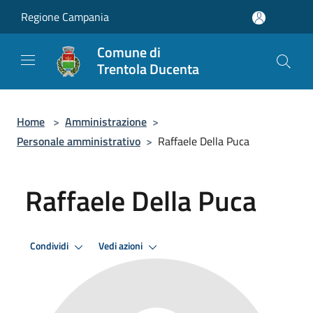
Salta al contenuto principale
Regione Campania
Comune di
Trentola Ducenta
Home
>
Amministrazione
>
Personale amministrativo
>
Raffaele Della Puca
Raffaele Della Puca
Condividi
Vedi azioni