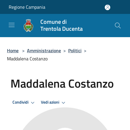
Salta al contenuto principale
Regione Campania
Comune di
Trentola Ducenta
Home
>
Amministrazione
>
Politici
>
Maddalena Costanzo
Maddalena Costanzo
Condividi
Vedi azioni