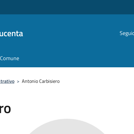
Ducenta
Seguic
il Comune
trativo
>
Antonio Carbisiero
ro