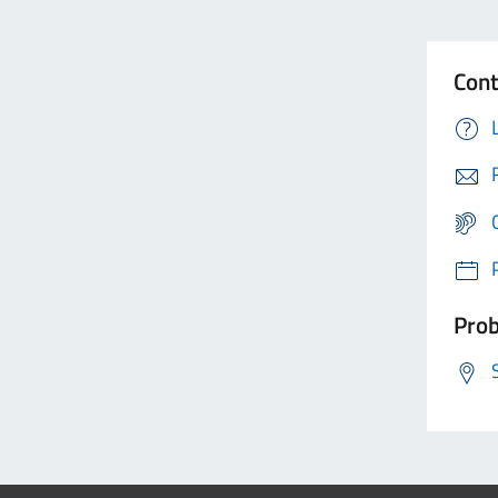
Cont
Prob