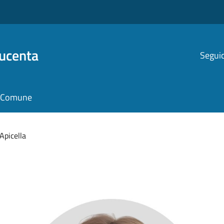
Ducenta
Seguic
il Comune
Apicella