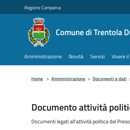
Salta al contenuto principale
Regione Campania
Comune di Trentola 
Amministrazione
Novità
Servizi
Vivere 
Home
>
Amministrazione
>
Documenti e dati
Documento attività politi
Documenti legati all'attività politica del Pres