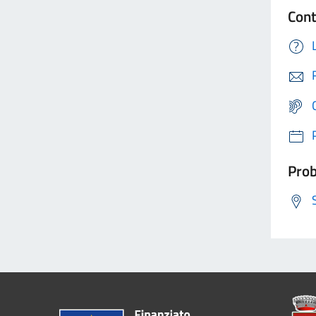
Cont
Prob