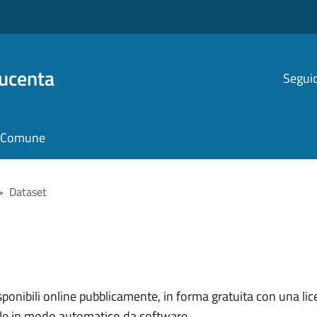
Ducenta
Seguic
il Comune
>
Dataset
nibili online pubblicamente, in forma gratuita con una lice
ile in modo automatico da software.