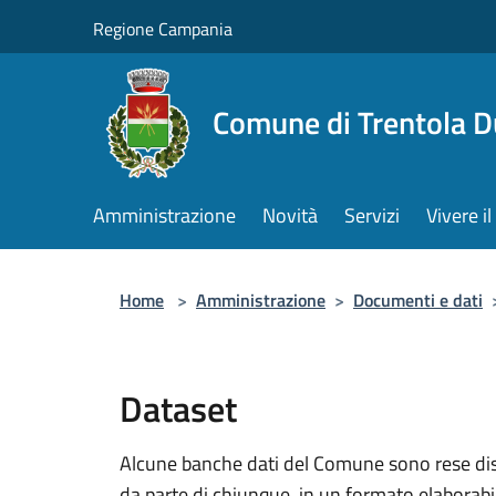
Salta al contenuto principale
Regione Campania
Comune di Trentola 
Amministrazione
Novità
Servizi
Vivere 
Home
>
Amministrazione
>
Documenti e dati
Dataset
Alcune banche dati del Comune sono rese dispo
da parte di chiunque, in un formato elaborab