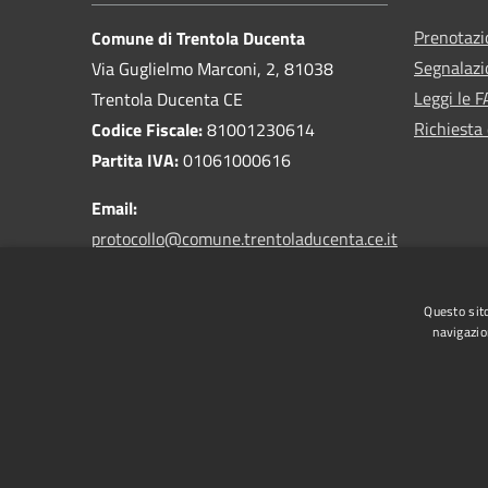
Prenotaz
Comune di Trentola Ducenta
Segnalazi
Via Guglielmo Marconi, 2, 81038
Leggi le 
Trentola Ducenta CE
Richiesta 
Codice Fiscale:
81001230614
Partita IVA:
01061000616
Email:
protocollo@comune.trentoladucenta.ce.it
PEC:
protocollo.trentoladucenta@legalmail.it
Questo sito
navigazio
RSS
Accessibilità
Privacy
Cookie
Mappa de