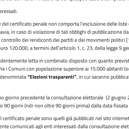
eressati.
del certificato penale non comporta l’esclusione delle liste 
avia, in caso di violazione di tali obblighi di pubblicazione d
il controllo dei rendiconti dei partiti e dei movimenti politi
o 120.000, a termini dell’articolo 1, c. 23, della legge 9 ge
evidentemente letta in combinato disposto con quanto previ
he i Comuni con popolazione superiore ai 15.000 abitanti (
t, denominata
“Elezioni trasparenti”
, in cui saranno pubblicat
mo giorno precedente la consultazione elettorale (2 giugno 2
ro 90 giorni (ndr non oltre 90 giorni prima) dalla data fissata
l certificato penale sono quelli già pubblicati nel sito intern
nte comunicati agli enti interessati dalla consultazione elet