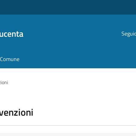
Ducenta
Seguic
il Comune
zioni
vvenzioni