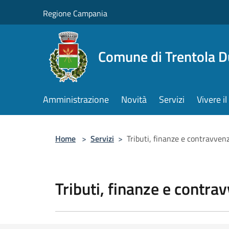
Salta al contenuto principale
Regione Campania
Comune di Trentola 
Amministrazione
Novità
Servizi
Vivere 
Home
>
Servizi
>
Tributi, finanze e contravven
Tributi, finanze e contra